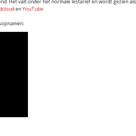
 Het valt onder het normale lestarief en wordt gezien als 
dcloud
en
YouTube
idsopnamen: