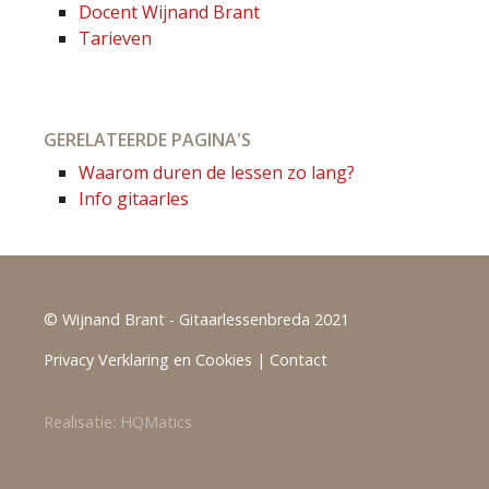
Docent Wijnand Brant
Tarieven
GERELATEERDE PAGINA'S
Waarom duren de lessen zo lang?
Info gitaarles
© Wijnand Brant - Gitaarlessenbreda 2021
Privacy Verklaring en Cookies
|
Contact
Realisatie:
HQMatics