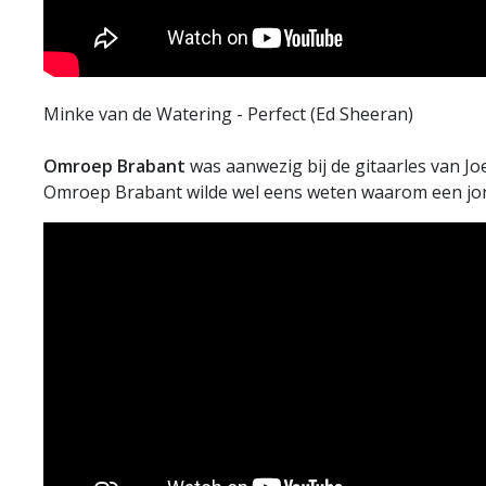
Minke van de Watering - Perfect (Ed Sheeran)
Omroep Brabant
was aanwezig bij de gitaarles van Jo
Omroep Brabant wilde wel eens weten waarom een jonge