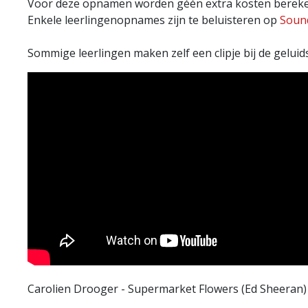
Voor deze opnamen worden géén extra kosten berekend.
Enkele leerlingenopnames zijn te beluisteren op
Soun
Sommige leerlingen maken zelf een clipje bij de gelu
Carolien Drooger - Supermarket Flowers (Ed Sheeran)